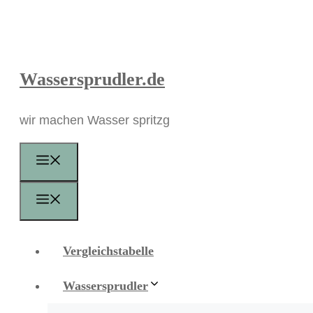
Zum
Inhalt
springen
Wassersprudler.de
wir machen Wasser spritzg
Menü
Menü
Vergleichstabelle
Wassersprudler