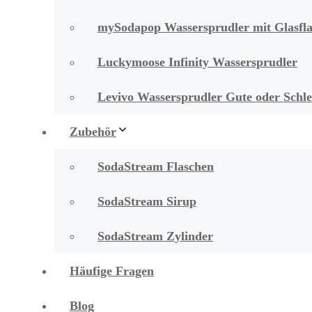
mySodapop Wassersprudler mit Glasfla
Luckymoose Infinity Wassersprudler
Levivo Wassersprudler Gute oder Schle
Zubehör
SodaStream Flaschen
SodaStream Sirup
SodaStream Zylinder
Häufige Fragen
Blog