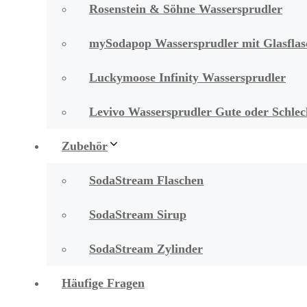
Rosenstein & Söhne Wassersprudler
mySodapop Wassersprudler mit Glasflas
Luckymoose Infinity Wassersprudler
Levivo Wassersprudler Gute oder Schlech
Zubehör
SodaStream Flaschen
SodaStream Sirup
SodaStream Zylinder
Häufige Fragen