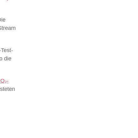
Die
Stream
Test-
o die
CO₂-
steten